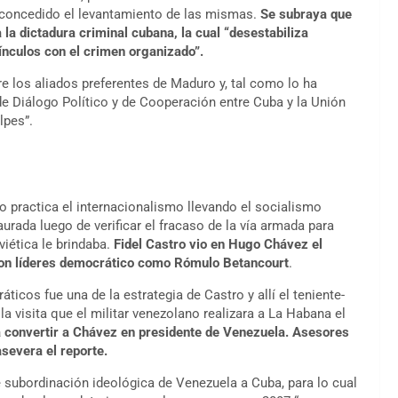
a concedido el levantamiento de las mismas.
Se subraya que
la dictadura criminal cubana, la cual “desestabiliza
ínculos con el crimen organizado”.
re los aliados preferentes de Maduro y, tal como lo ha
e Diálogo Político y de Cooperación entre Cuba y la Unión
lpes”.
practica el internacionalismo llevando el socialismo
aurada luego de verificar el fracaso de la vía armada para
viética le brindaba.
Fidel Castro vio en Hugo Chávez el
 con líderes democrático como Rómulo Betancourt
.
ticos fue una de la estrategia de Castro y allí el teniente-
a visita que el militar venezolano realizara a La Habana el
o a convertir a Chávez en presidente de Venezuela. Asesores
severa el reporte.
 subordinación ideológica de Venezuela a Cuba, para lo cual