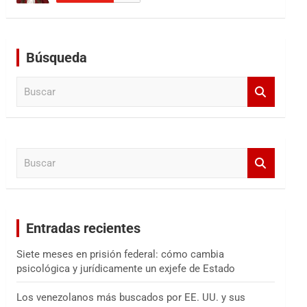
Búsqueda
B
u
s
c
a
B
r
u
s
c
a
Entradas recientes
r
Siete meses en prisión federal: cómo cambia
psicológica y jurídicamente un exjefe de Estado
Los venezolanos más buscados por EE. UU. y sus