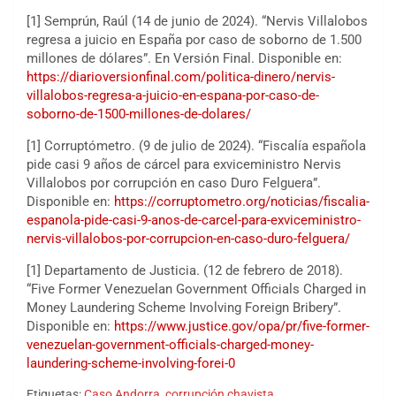
[1] Semprún, Raúl (14 de junio de 2024). “Nervis Villalobos
regresa a juicio en España por caso de soborno de 1.500
millones de dólares”. En Versión Final. Disponible en:
https://diarioversionfinal.com/politica-dinero/nervis-
villalobos-regresa-a-juicio-en-espana-por-caso-de-
soborno-de-1500-millones-de-dolares/
[1] Corruptómetro. (9 de julio de 2024). “Fiscalía española
pide casi 9 años de cárcel para exviceministro Nervis
Villalobos por corrupción en caso Duro Felguera”.
Disponible en:
https://corruptometro.org/noticias/fiscalia-
espanola-pide-casi-9-anos-de-carcel-para-exviceministro-
nervis-villalobos-por-corrupcion-en-caso-duro-felguera/
[1] Departamento de Justicia. (12 de febrero de 2018).
“Five Former Venezuelan Government Officials Charged in
Money Laundering Scheme Involving Foreign Bribery”.
Disponible en:
https://www.justice.gov/opa/pr/five-former-
venezuelan-government-officials-charged-money-
laundering-scheme-involving-forei-0
Etiquetas:
Caso Andorra
,
corrupción chavista
,