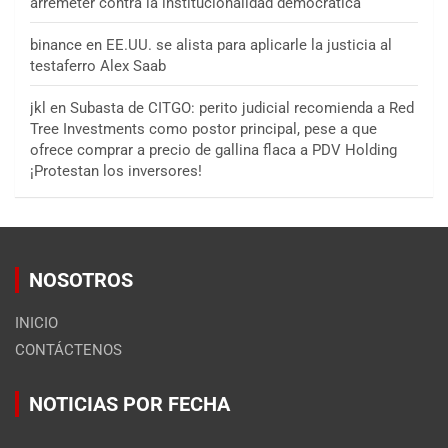
arremeter contra la institucionalidad democrática
binance
en
EE.UU. se alista para aplicarle la justicia al
testaferro Alex Saab
jkl
en
Subasta de CITGO: perito judicial recomienda a Red
Tree Investments como postor principal, pese a que
ofrece comprar a precio de gallina flaca a PDV Holding
¡Protestan los inversores!
NOSOTROS
INICIO
CONTÁCTENOS
NOTICIAS POR FECHA