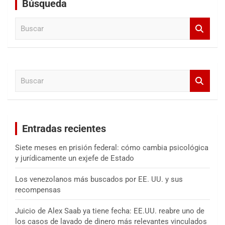
Búsqueda
B
u
s
c
a
B
r
u
s
c
a
Entradas recientes
r
Siete meses en prisión federal: cómo cambia psicológica
y jurídicamente un exjefe de Estado
Los venezolanos más buscados por EE. UU. y sus
recompensas
Juicio de Alex Saab ya tiene fecha: EE.UU. reabre uno de
los casos de lavado de dinero más relevantes vinculados