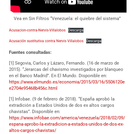
Vea en Sin Filtros “Venezuela: el quiebre del sistema”
Acusacion-contra-Nervis-Villalobos
Descarga
Acusación sustitutiva contra Nervis Villalobos
Descarga
Fuentes consultadas:
[1] Segovia, Carlos y Lázaro, Fernando. (16 de marzo de
2015). “Jerarcas del chavismo investigados por blanqueo
en el Banco Madrid”. En El Mundo. Disponible en:
https://www.elmundo.es/economia/2015/03/16/5506120e
e2704e95468b456c.html
[1] Infobae. (9 de febrero de 2018). “España aprobó la
extradición a Estados Unidos de dos ex altos cargos
chavistas”. Disponible en:
https://www.infobae.com/america/venezuela/2018/02/09/
espana-aprobo-la-extradicion-a-estados-unidos-de-dos-ex-
altos-cargos-chavistas/