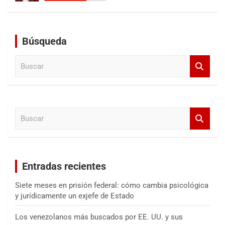
Búsqueda
B
u
s
c
a
B
r
u
s
c
a
Entradas recientes
r
Siete meses en prisión federal: cómo cambia psicológica
y jurídicamente un exjefe de Estado
Los venezolanos más buscados por EE. UU. y sus