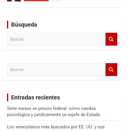
Búsqueda
B
u
s
c
a
B
r
u
s
c
a
Entradas recientes
r
Siete meses en prisión federal: cómo cambia
psicológica y jurídicamente un exjefe de Estado
Los venezolanos más buscados por EE. UU. y sus