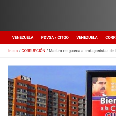
Investigación sobre Crimen Organizado Transnacional
Venezuela Política
VENEZUELA
PDVSA / CITGO
VENEZUELA
CORR
Inicio
CORRUPCIÓN
Maduro resguarda a protagonistas de l