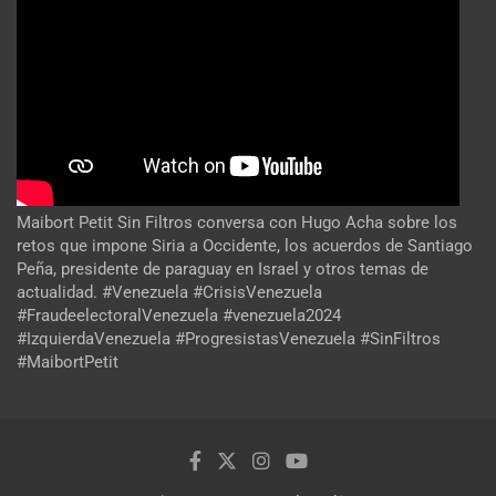
Maibort Petit Sin Filtros conversa con Hugo Acha sobre los
retos que impone Siria a Occidente, los acuerdos de Santiago
Peña, presidente de paraguay en Israel y otros temas de
actualidad. #Venezuela #CrisisVenezuela
#FraudeelectoralVenezuela #venezuela2024
#IzquierdaVenezuela #ProgresistasVenezuela #SinFiltros
#MaibortPetit