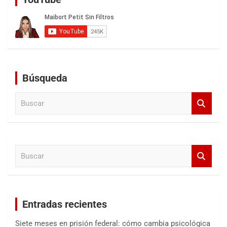
Búsqueda
B
u
s
c
a
B
r
u
s
c
a
Entradas recientes
r
Siete meses en prisión federal: cómo cambia psicológica