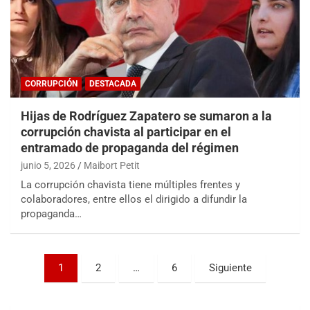
CORRUPCIÓN
DESTACADA
Hijas de Rodríguez Zapatero se sumaron a la
corrupción chavista al participar en el
entramado de propaganda del régimen
junio 5, 2026
Maibort Petit
La corrupción chavista tiene múltiples frentes y
colaboradores, entre ellos el dirigido a difundir la
propaganda…
Paginación
1
2
…
6
Siguiente
de
entradas