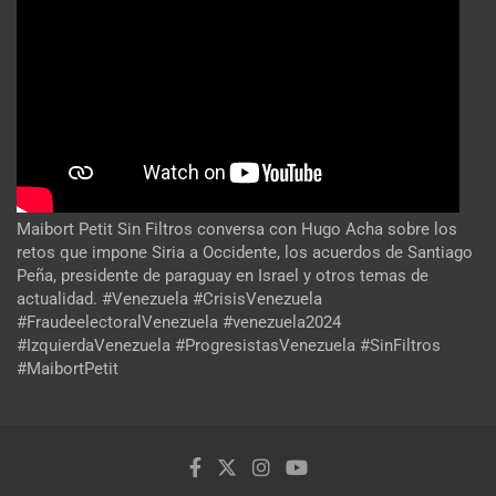
Maibort Petit Sin Filtros conversa con Hugo Acha sobre los
retos que impone Siria a Occidente, los acuerdos de Santiago
Peña, presidente de paraguay en Israel y otros temas de
actualidad. #Venezuela #CrisisVenezuela
#FraudeelectoralVenezuela #venezuela2024
#IzquierdaVenezuela #ProgresistasVenezuela #SinFiltros
#MaibortPetit