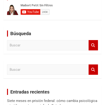
Búsqueda
B
u
s
c
a
B
r
u
s
c
a
Entradas recientes
r
Siete meses en prisión federal: cómo cambia psicológica