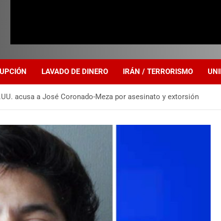
UPCIÓN
LAVADO DE DINERO
IRÁN / TERRORISMO
UNI
E.UU. acusa a José Coronado-Meza por asesinato y extorsión