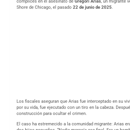
cómplices en el asesinato de
Gregori Arias
, un migrante 
Shore de Chicago, el pasado
22 de junio de 2025
.
Los fiscales aseguran que Arias fue interceptado en su viv
por su vida, fue ejecutado con un tiro en la cabeza. Despué
construcción para ocultar el crimen.
El caso ha estremecido a la comunidad migrante: Arias er
dos hijos pequeños. “Nadie merecía ese final. Era un homb