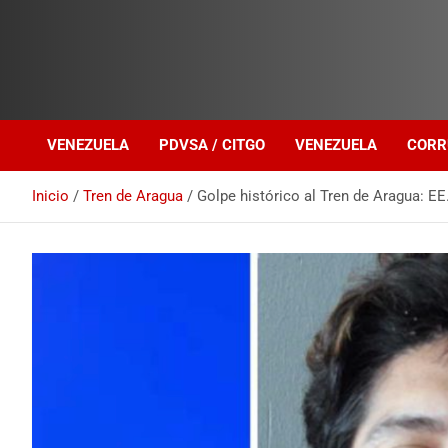
Investigación sobre Crimen Organizado Transnacional
Venezuela Política
VENEZUELA
PDVSA / CITGO
VENEZUELA
CORR
Inicio
Tren de Aragua
Golpe histórico al Tren de Aragua: E