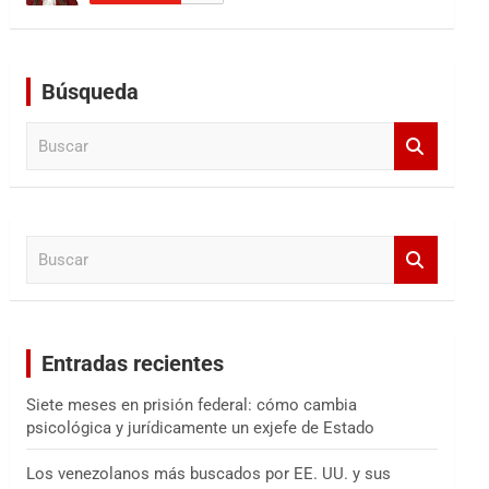
Búsqueda
B
u
s
c
a
B
r
u
s
c
a
Entradas recientes
r
Siete meses en prisión federal: cómo cambia
psicológica y jurídicamente un exjefe de Estado
Los venezolanos más buscados por EE. UU. y sus