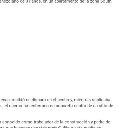
venezolano de 31 años, en un apartamento de la zona South
ienda, recibió un disparo en el pecho y, mientras suplicaba
s, el cuerpo fue enterrado en concreto dentro de un sitio de
a conocido como trabajador de la construcción y padre de
re que buscaba una vida mejor”, dijo a este medio un