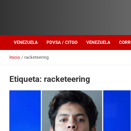
Investigación sobre Crimen Organizado Transnacional
Venezuela Política
VENEZUELA
PDVSA / CITGO
VENEZUELA
CORR
Inicio
racketeering
Etiqueta:
racketeering