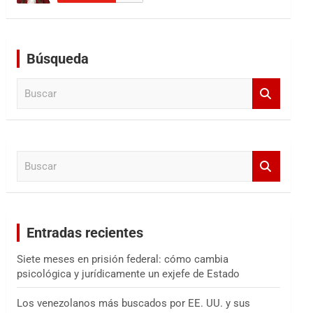
Búsqueda
B
u
s
c
a
B
r
u
s
c
a
Entradas recientes
r
Siete meses en prisión federal: cómo cambia
psicológica y jurídicamente un exjefe de Estado
Los venezolanos más buscados por EE. UU. y sus