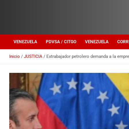
Investigación sobre Crimen Organizado Transnacional
Venezuela Política
VENEZUELA
PDVSA / CITGO
VENEZUELA
CORR
Inicio
JUSTICIA
Extrabajador petrolero demanda a la empres