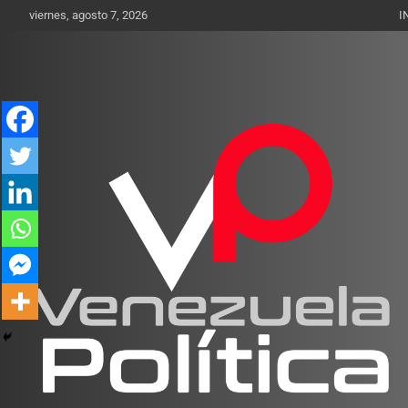
Saltar
viernes, agosto 7, 2026
I
al
contenido