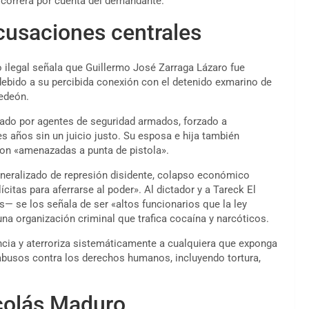
 correrá por cuenta del demandante.
acusaciones centrales
o ilegal señala que Guillermo José Zarraga Lázaro fue
debido a su percibida conexión con el detenido exmarino de
edeón.
urado por agentes de seguridad armados, forzado a
s años sin un juicio justo. Su esposa e hija también
ron «amenazadas a punta de pistola».
neralizado de represión disidente, colapso económico
ícitas para aferrarse al poder». Al dictador y a Tareck El
s— se los señala de ser «altos funcionarios que la ley
na organización criminal que trafica cocaína y narcóticos.
cia y aterroriza sistemáticamente a cualquiera que exponga
abusos contra los derechos humanos, incluyendo tortura,
icolás Maduro