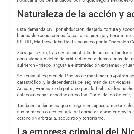
notificar a los demandados, por lo que, seguramente, esto
Naturaleza de la acción y 
Esta demanda civil por abducción, despido, tortura y acos
blanco de «acusaciones falsas de espionaje y terrorismo 
EE. UU., Matthew John Heath, acusado por la Operación G
Zarraga Lázaro, tras ser secuestrado de su casa, fue tort
confesiones, y detenido arbitrariamente durante más de tre
sufrieron «miedo, angustia e intimidación extremas» y fue
Se acusa al régimen de Maduro de mantener un «patrón ge
catastrófico, y la dependencia del régimen de actividades il
Aissami, —ministro de petróleo para la fecha de los hecho
estadounidense describe como los ‘Cartel de los Soles'», u
También se denuncia que el régimen supuestamente «silen
sus crímenes o deslealtad», así como de cometer graves 
detención arbitraria, secuestro y terrorismo.
La empresa criminal del N