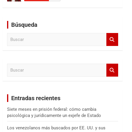
Búsqueda
B
u
s
c
a
B
r
u
s
c
a
Entradas recientes
r
Siete meses en prisión federal: cómo cambia
psicológica y jurídicamente un exjefe de Estado
Los venezolanos más buscados por EE. UU. y sus