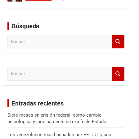
Búsqueda
B
u
s
c
a
B
r
u
s
c
a
Entradas recientes
r
Siete meses en prisión federal: cómo cambia
psicológica y jurídicamente un exjefe de Estado
Los venezolanos más buscados por EE. UU. y sus