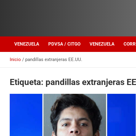
Investigación sobre Crimen Organizado Transnacional
Venezuela Política
VENEZUELA
PDVSA / CITGO
VENEZUELA
CORR
Inicio
pandillas extranjeras EE.UU.
Etiqueta:
pandillas extranjeras E