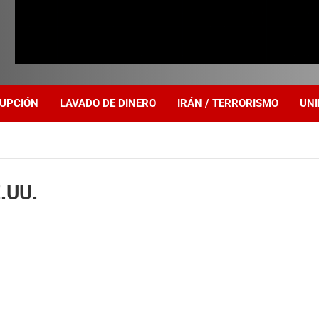
UPCIÓN
LAVADO DE DINERO
IRÁN / TERRORISMO
UNI
E.UU.