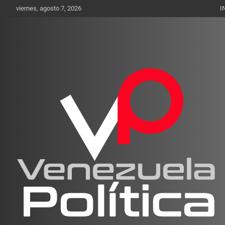
Saltar
viernes, agosto 7, 2026
I
al
contenido