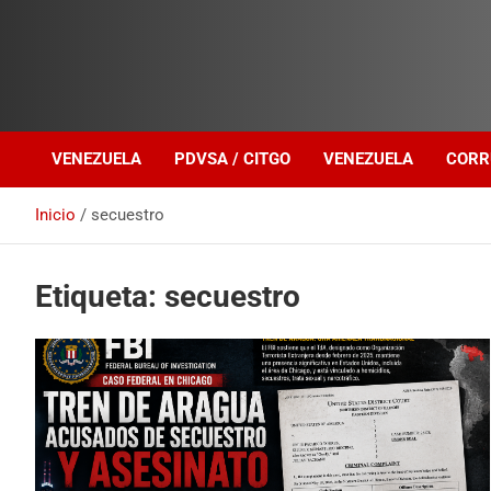
Investigación sobre Crimen Organizado Transnacional
Venezuela Política
VENEZUELA
PDVSA / CITGO
VENEZUELA
CORR
Inicio
secuestro
Etiqueta:
secuestro