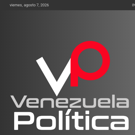
Saltar
viernes, agosto 7, 2026
I
al
contenido