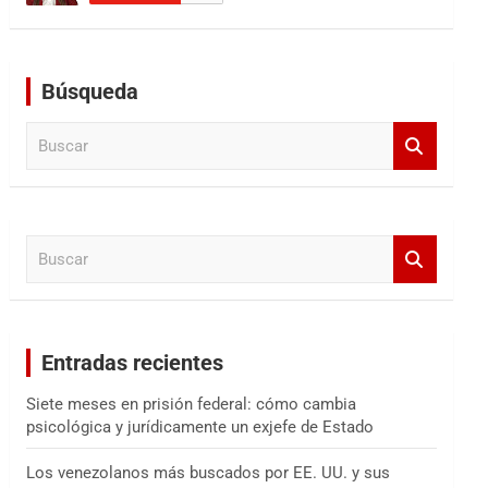
Búsqueda
B
u
s
c
a
B
r
u
s
c
a
Entradas recientes
r
Siete meses en prisión federal: cómo cambia
psicológica y jurídicamente un exjefe de Estado
Los venezolanos más buscados por EE. UU. y sus