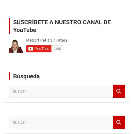
SUSCRÍBETE A NUESTRO CANAL DE
YouTube
Búsqueda
B
u
s
c
a
B
r
u
s