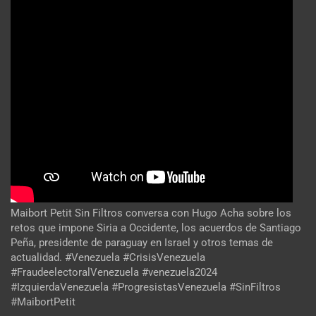
Maibort Petit Sin Filtros conversa con Hugo Acha sobre los
retos que impone Siria a Occidente, los acuerdos de Santiago
Peña, presidente de paraguay en Israel y otros temas de
actualidad. #Venezuela #CrisisVenezuela
#FraudeelectoralVenezuela #venezuela2024
#IzquierdaVenezuela #ProgresistasVenezuela #SinFiltros
#MaibortPetit