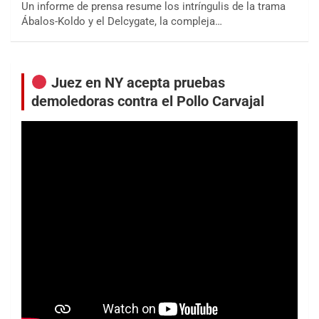
Un informe de prensa resume los intríngulis de la trama
Ábalos-Koldo y el Delcygate, la compleja…
Juez en NY acepta pruebas
demoledoras contra el Pollo Carvajal