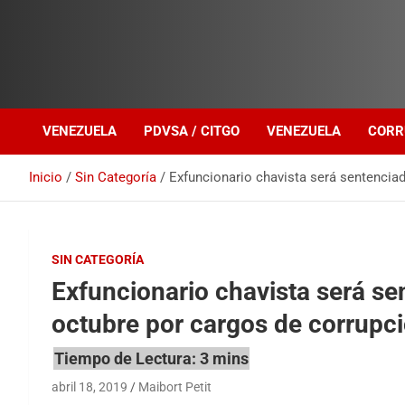
Investigación sobre Crimen Organizado Transnacional
Venezuela Política
VENEZUELA
PDVSA / CITGO
VENEZUELA
CORR
Inicio
Sin Categoría
Exfuncionario chavista será sentencia
SIN CATEGORÍA
Exfuncionario chavista será s
octubre por cargos de corrupci
abril 18, 2019
Maibort Petit