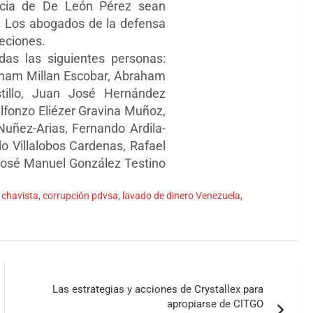
encia de De León Pérez sean
. Los abogados de la defensa
jeciones.
as las siguientes personas:
aham Millan Escobar, Abraham
tillo, Juan José Hernández
lfonzo Eliézer Gravina Muñoz,
Nuñez-Arias, Fernando Ardila-
o Villalobos Cardenas, Rafael
 José Manuel González Testino
 chavista
,
corrupción pdvsa
,
lavado de dinero Venezuela
,
Las estrategias y acciones de Crystallex para
apropiarse de CITGO