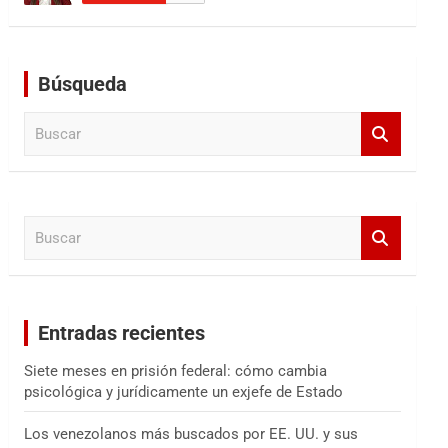
Búsqueda
B
u
s
c
a
B
r
u
s
c
a
Entradas recientes
r
Siete meses en prisión federal: cómo cambia
psicológica y jurídicamente un exjefe de Estado
Los venezolanos más buscados por EE. UU. y sus