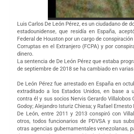
Luis Carlos De León Pérez, es un ciudadano de d
estadounidense, que residía en España, aceptó
Federal de Houston por un cargo de conspiración p
Corruptas en el Extranjero (FCPA) y por conspi
dinero.
La sentencia de De León Pérez que estaba progr
de septiembre de 2018 se ha cambiado en varias
De León Pérez fue arrestado en España en octu
extraditado a los Estados Unidos, en base a 
contra él y sus socios Nervis Gerardo Villalobo
Godoy; Alejandro Isturiz Chiesa; y Rafael Ernesto
De León, entre 2011 y 2013 conspiró con Villal
otros, todos funcionarios de PDVSA y sus subsi
otras agencias gubernamentales venezolanas, par