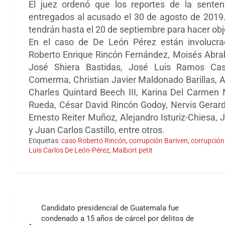
El juez ordenó que los reportes de la sent
entregados al acusado el 30 de agosto de 2019
tendrán hasta el 20 de septiembre para hacer ob
En el caso de De León Pérez están involucrad
Roberto Enrique Rincón Fernández, Moisés Abr
José Shiera Bastidas, José Luis Ramos Cas
Comerma, Christian Javier Maldonado Barillas, A
Charles Quintard Beech III, Karina Del Carmen 
Rueda, César David Rincón Godoy, Nervis Gerard
Ernesto Reiter Muñoz, Alejandro Isturiz-Chiesa,
y Juan Carlos Castillo, entre otros.
Etiquetas:
caso Roberto Rincón
,
corrupción Bariven
,
corrupción
Luis Carlos De León-Pérez
,
Maibort petit
Navegación
Candidato presidencial de Guatemala fue
de
condenado a 15 años de cárcel por delitos de