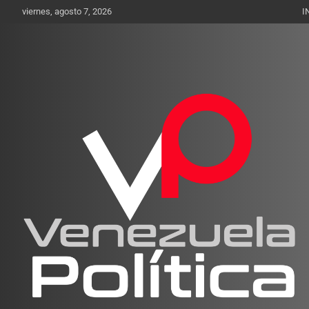
Saltar
viernes, agosto 7, 2026
I
al
contenido