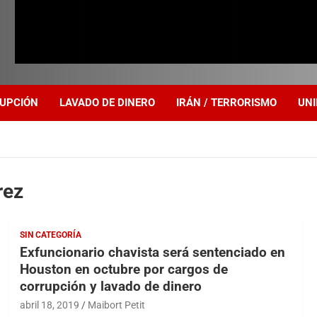
UPCIÓN
LAVADO DE DINERO
IRÁN / TERRORISMO
UNI
rez
SIN CATEGORÍA
Exfuncionario chavista será sentenciado en
Houston en octubre por cargos de
corrupción y lavado de dinero
abril 18, 2019
Maibort Petit