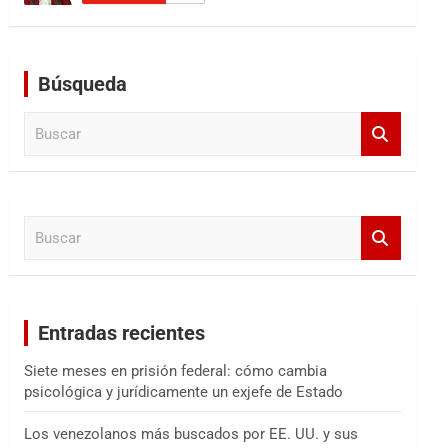
Búsqueda
B
u
s
c
a
B
r
u
s
c
a
Entradas recientes
r
Siete meses en prisión federal: cómo cambia
psicológica y jurídicamente un exjefe de Estado
Los venezolanos más buscados por EE. UU. y sus