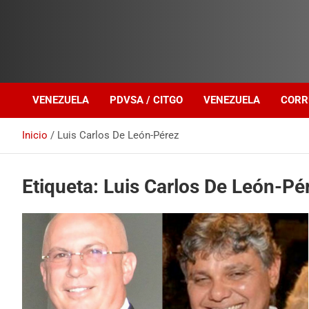
Investigación sobre Crimen Organizado Transnacional
Venezuela Política
VENEZUELA
PDVSA / CITGO
VENEZUELA
CORR
Inicio
Luis Carlos De León-Pérez
Etiqueta:
Luis Carlos De León-Pé