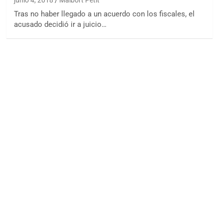
junio 4, 2018
Maibort Petit
Tras no haber llegado a un acuerdo con los fiscales, el
acusado decidió ir a juicio…