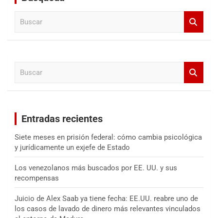
B
u
s
c
a
B
r
u
s
c
a
Entradas recientes
r
Siete meses en prisión federal: cómo cambia psicológica
y jurídicamente un exjefe de Estado
Los venezolanos más buscados por EE. UU. y sus
recompensas
Juicio de Alex Saab ya tiene fecha: EE.UU. reabre uno de
los casos de lavado de dinero más relevantes vinculados