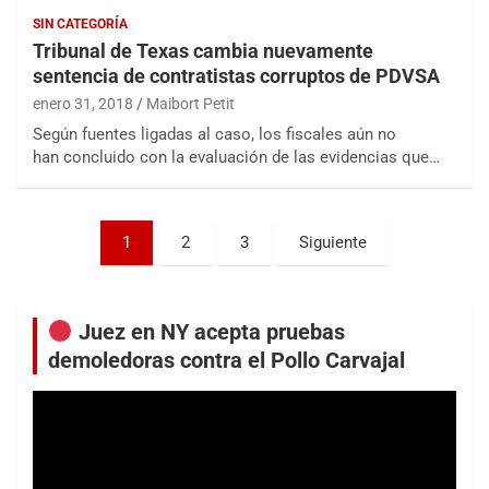
SIN CATEGORÍA
Tribunal de Texas cambia nuevamente
sentencia de contratistas corruptos de PDVSA
enero 31, 2018
Maibort Petit
Según fuentes ligadas al caso, los fiscales aún no
han concluido con la evaluación de las evidencias que…
Paginación
1
2
3
Siguiente
de
entradas
Juez en NY acepta pruebas
demoledoras contra el Pollo Carvajal