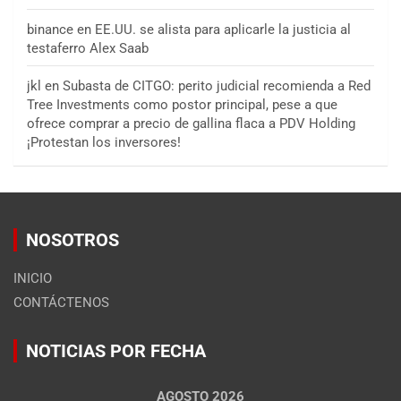
binance
en
EE.UU. se alista para aplicarle la justicia al
testaferro Alex Saab
jkl
en
Subasta de CITGO: perito judicial recomienda a Red
Tree Investments como postor principal, pese a que
ofrece comprar a precio de gallina flaca a PDV Holding
¡Protestan los inversores!
NOSOTROS
INICIO
CONTÁCTENOS
NOTICIAS POR FECHA
AGOSTO 2026