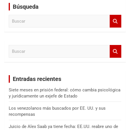
Búsqueda
B
u
s
c
a
B
r
u
s
c
a
Entradas recientes
r
Siete meses en prisión federal: cómo cambia psicológica
y jurídicamente un exjefe de Estado
Los venezolanos más buscados por EE. UU. y sus
recompensas
Juicio de Alex Saab ya tiene fecha: EE.UU. reabre uno de