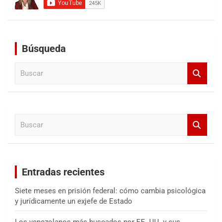
Búsqueda
B
u
s
c
a
B
r
u
s
c
a
Entradas recientes
r
Siete meses en prisión federal: cómo cambia psicológica
y jurídicamente un exjefe de Estado