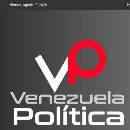
Saltar
viernes, agosto 7, 2026
I
al
contenido