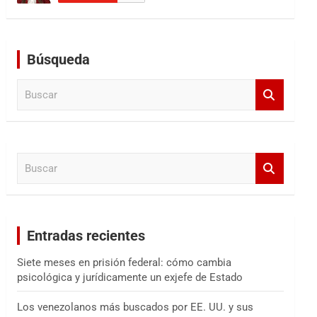
Búsqueda
B
u
s
c
a
B
r
u
s
c
a
Entradas recientes
r
Siete meses en prisión federal: cómo cambia
psicológica y jurídicamente un exjefe de Estado
Los venezolanos más buscados por EE. UU. y sus