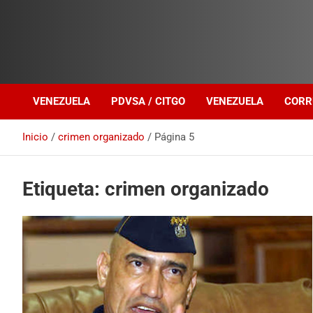
Investigación sobre Crimen Organizado Transnacional
Venezuela Política
VENEZUELA
PDVSA / CITGO
VENEZUELA
CORR
Inicio
crimen organizado
Página 5
Etiqueta:
crimen organizado