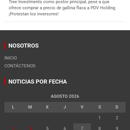
Tree Investments como postor principal, pese a que
ofrece comprar a precio de gallina flaca a PDV Holding
¡Protestan los inversores!
NOSOTROS
INICIO
CONTÁCTENOS
NOTICIAS POR FECHA
AGOSTO 2026
L
M
X
J
V
S
D
1
2
3
4
5
6
7
8
9