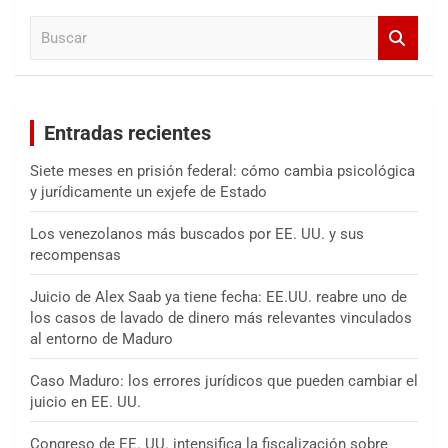
a
B
r
u
s
c
a
Entradas recientes
r
Siete meses en prisión federal: cómo cambia psicológica
y jurídicamente un exjefe de Estado
Los venezolanos más buscados por EE. UU. y sus
recompensas
Juicio de Alex Saab ya tiene fecha: EE.UU. reabre uno de
los casos de lavado de dinero más relevantes vinculados
al entorno de Maduro
Caso Maduro: los errores jurídicos que pueden cambiar el
juicio en EE. UU.
Congreso de EE. UU. intensifica la fiscalización sobre