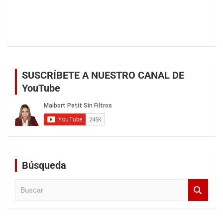
SUSCRÍBETE A NUESTRO CANAL DE
YouTube
Búsqueda
B
u
s
c