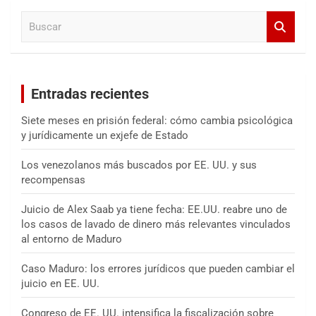
a
B
r
u
s
c
a
Entradas recientes
r
Siete meses en prisión federal: cómo cambia psicológica
y jurídicamente un exjefe de Estado
Los venezolanos más buscados por EE. UU. y sus
recompensas
Juicio de Alex Saab ya tiene fecha: EE.UU. reabre uno de
los casos de lavado de dinero más relevantes vinculados
al entorno de Maduro
Caso Maduro: los errores jurídicos que pueden cambiar el
juicio en EE. UU.
Congreso de EE. UU. intensifica la fiscalización sobre