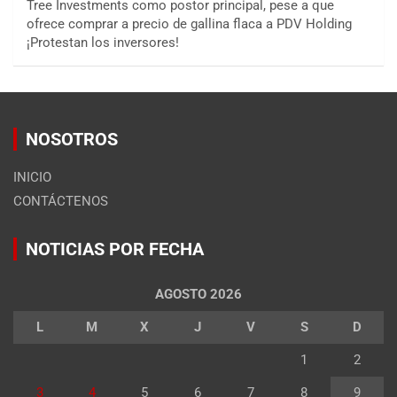
Tree Investments como postor principal, pese a que
ofrece comprar a precio de gallina flaca a PDV Holding
¡Protestan los inversores!
NOSOTROS
INICIO
CONTÁCTENOS
NOTICIAS POR FECHA
AGOSTO 2026
L
M
X
J
V
S
D
1
2
3
4
5
6
7
8
9