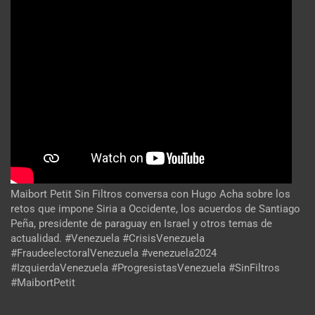
Maibort Petit Sin Filtros conversa con Hugo Acha sobre los
retos que impone Siria a Occidente, los acuerdos de Santiago
Peña, presidente de paraguay en Israel y otros temas de
actualidad. #Venezuela #CrisisVenezuela
#FraudeelectoralVenezuela #venezuela2024
#IzquierdaVenezuela #ProgresistasVenezuela #SinFiltros
#MaibortPetit