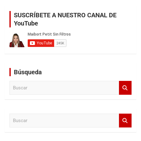
SUSCRÍBETE A NUESTRO CANAL DE
YouTube
Búsqueda
B
u
s
c
a
B
r
u
s
c