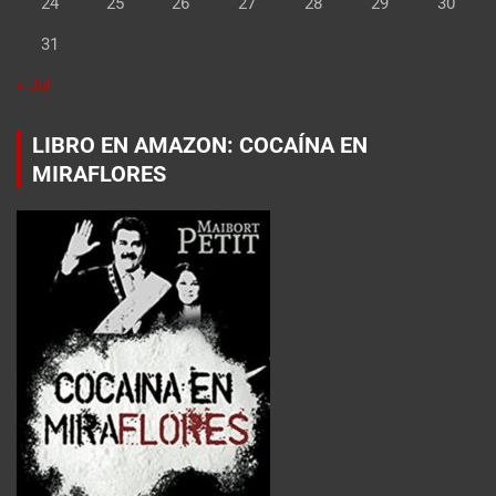
24
25
26
27
28
29
30
31
« Jul
LIBRO EN AMAZON: COCAÍNA EN
MIRAFLORES