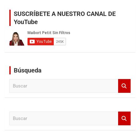
SUSCRÍBETE A NUESTRO CANAL DE
YouTube
Búsqueda
B
u
s
c
a
B
r
u
s
c