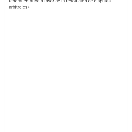
federal enfática a favor de la resolución de disputas
arbitrales».