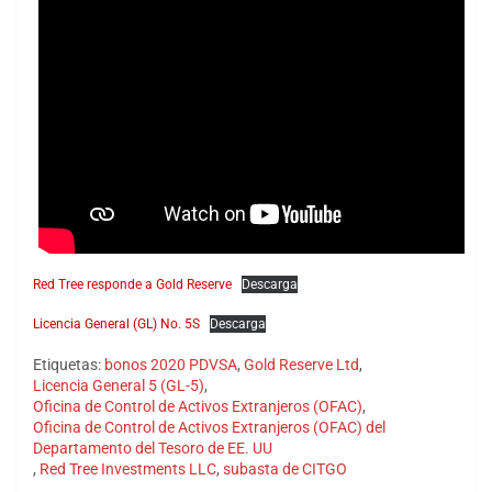
Red Tree responde a Gold Reserve
Descarga
Licencia General (GL) No. 5S
Descarga
Etiquetas:
bonos 2020 PDVSA
,
Gold Reserve Ltd
,
Licencia General 5 (GL-5)
,
Oficina de Control de Activos Extranjeros (OFAC)
,
Oficina de Control de Activos Extranjeros (OFAC) del
Departamento del Tesoro de EE. UU
,
Red Tree Investments LLC
,
subasta de CITGO