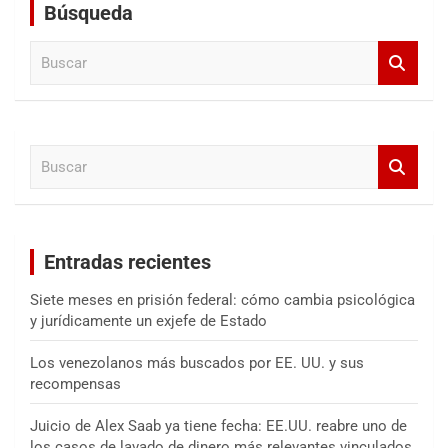
Búsqueda
B
u
s
c
a
B
r
u
s
c
a
Entradas recientes
r
Siete meses en prisión federal: cómo cambia psicológica
y jurídicamente un exjefe de Estado
Los venezolanos más buscados por EE. UU. y sus
recompensas
Juicio de Alex Saab ya tiene fecha: EE.UU. reabre uno de
los casos de lavado de dinero más relevantes vinculados