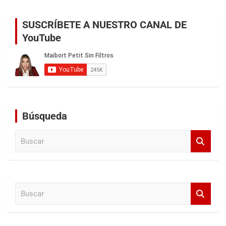
SUSCRÍBETE A NUESTRO CANAL DE
YouTube
Búsqueda
B
u
s
c
a
B
r
u
s
c