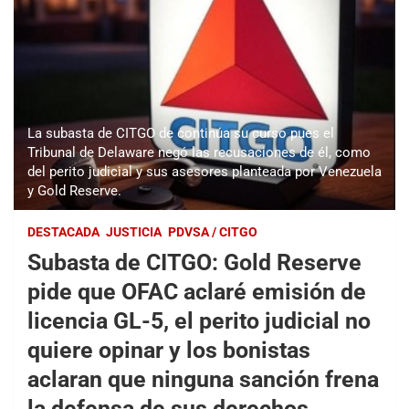
La subasta de CITGO de continúa su curso pues el
Tribunal de Delaware negó las recusaciones de él, como
del perito judicial y sus asesores planteada por Venezuela
y Gold Reserve.
DESTACADA
JUSTICIA
PDVSA / CITGO
Subasta de CITGO: Gold Reserve
pide que OFAC aclaré emisión de
licencia GL-5, el perito judicial no
quiere opinar y los bonistas
aclaran que ninguna sanción frena
la defensa de sus derechos