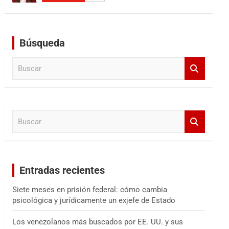
Búsqueda
B
u
s
c
a
B
r
u
s
c
a
Entradas recientes
r
Siete meses en prisión federal: cómo cambia
psicológica y jurídicamente un exjefe de Estado
Los venezolanos más buscados por EE. UU. y sus