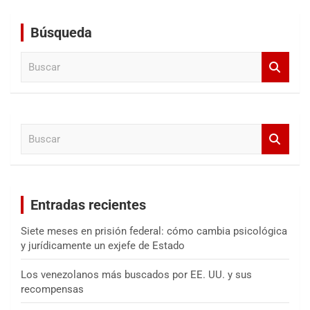
Búsqueda
B
u
s
c
a
B
r
u
s
c
a
Entradas recientes
r
Siete meses en prisión federal: cómo cambia psicológica
y jurídicamente un exjefe de Estado
Los venezolanos más buscados por EE. UU. y sus
recompensas