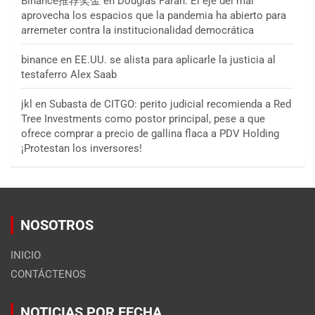
Binance推荐奖金
en
Douglas Farah: El eje del mal
aprovecha los espacios que la pandemia ha abierto para
arremeter contra la institucionalidad democrática
binance
en
EE.UU. se alista para aplicarle la justicia al
testaferro Alex Saab
jkl
en
Subasta de CITGO: perito judicial recomienda a Red
Tree Investments como postor principal, pese a que
ofrece comprar a precio de gallina flaca a PDV Holding
¡Protestan los inversores!
NOSOTROS
INICIO
CONTÁCTENOS
NOTICIAS POR FECHA