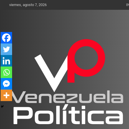
Saltar
viernes, agosto 7, 2026
I
al
contenido