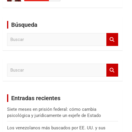
Búsqueda
B
u
s
c
a
B
r
u
s
c
a
Entradas recientes
r
Siete meses en prisión federal: cómo cambia
psicológica y jurídicamente un exjefe de Estado
Los venezolanos más buscados por EE. UU. y sus