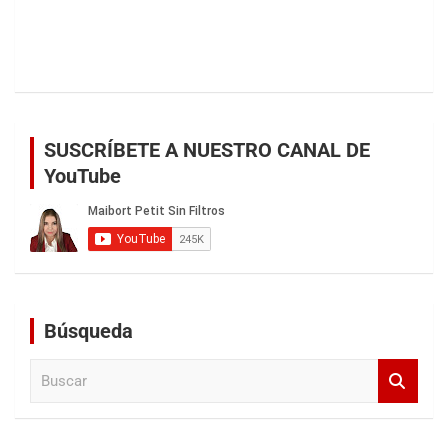
SUSCRÍBETE A NUESTRO CANAL DE
YouTube
Búsqueda
B
u
s
c