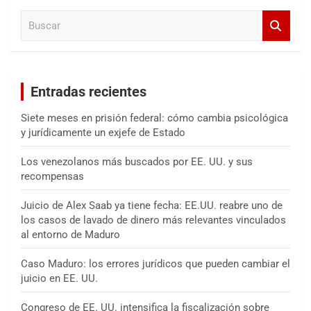
a
B
r
u
s
c
a
Entradas recientes
r
Siete meses en prisión federal: cómo cambia psicológica
y jurídicamente un exjefe de Estado
Los venezolanos más buscados por EE. UU. y sus
recompensas
Juicio de Alex Saab ya tiene fecha: EE.UU. reabre uno de
los casos de lavado de dinero más relevantes vinculados
al entorno de Maduro
Caso Maduro: los errores jurídicos que pueden cambiar el
juicio en EE. UU.
Congreso de EE. UU. intensifica la fiscalización sobre