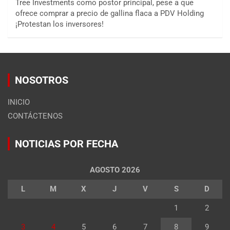
Tree Investments como postor principal, pese a que
ofrece comprar a precio de gallina flaca a PDV Holding
¡Protestan los inversores!
NOSOTROS
INICIO
CONTÁCTENOS
NOTICIAS POR FECHA
AGOSTO 2026
L
M
X
J
V
S
D
1
2
3
4
5
6
7
8
9