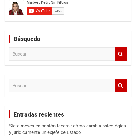
Búsqueda
B
u
s
c
a
B
r
u
s
c
a
Entradas recientes
r
Siete meses en prisión federal: cómo cambia psicológica
y jurídicamente un exjefe de Estado