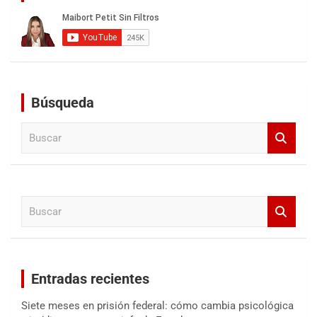
Búsqueda
B
u
s
c
a
B
r
u
s
c
a
Entradas recientes
r
Siete meses en prisión federal: cómo cambia psicológica