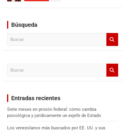
Búsqueda
B
u
s
c
a
B
r
u
s
c
a
Entradas recientes
r
Siete meses en prisión federal: cómo cambia
psicológica y jurídicamente un exjefe de Estado
Los venezolanos más buscados por EE. UU. y sus