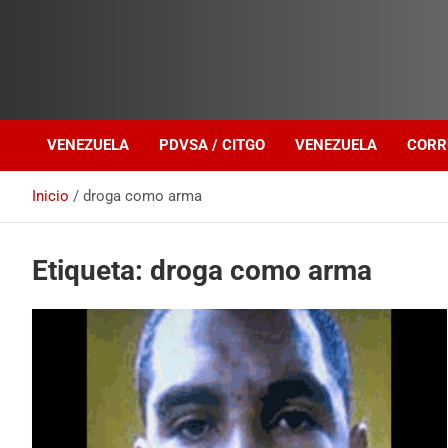
Investigación sobre Crimen Organizado Transnacional
Venezuela Política
VENEZUELA
PDVSA / CITGO
VENEZUELA
CORR
Inicio
droga como arma
Etiqueta:
droga como arma