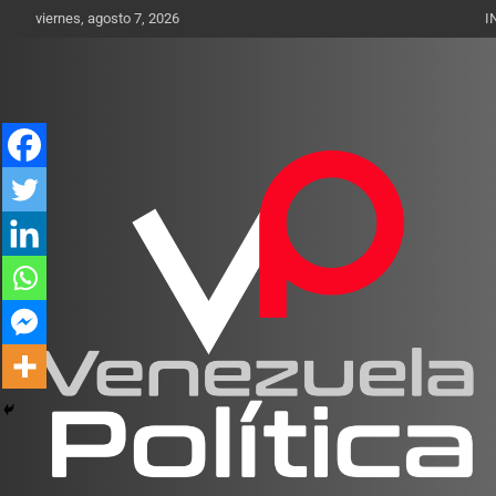
Saltar
viernes, agosto 7, 2026
I
al
contenido