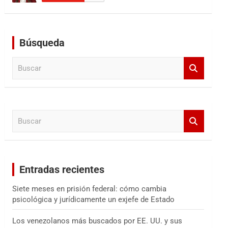
Búsqueda
B
u
s
c
a
B
r
u
s
c
a
Entradas recientes
r
Siete meses en prisión federal: cómo cambia
psicológica y jurídicamente un exjefe de Estado
Los venezolanos más buscados por EE. UU. y sus