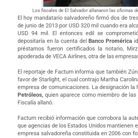
Los fiscales de El Salvador allanaron las oficinas d
El hoy mandatario salvadoreño firmó dos de tre
de junio de 2013 por USD 320 mil cuando era alca
USD 94 mil. El entonces edil se comprometi
depositaría en la cuenta del
Banco Promérica
id
préstamos fueron certificados la notario, Mi
apoderada de VECA Airlines, otra de las empresas
El reportaje de Factum informa que también Zúni
favor de Starlight, el cual contrajo Martha Caro
empresa de comunicaciones. La designación la hi
Petróleos,
quien aparece como miembro de las j
Fiscalía allanó.
Factum recibió información que corrobora la au
que agencias de los Estados Unidos mantienen ex
empresa salvadoreña constituida en 2006 con fo