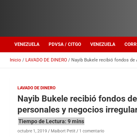
Investigación sobre Crimen Organizado Transnacional
Venezuela Política
VENEZUELA
PDVSA / CITGO
VENEZUELA
CORR
Inicio
LAVADO DE DINERO
Nayib Bukele recibió fondos de 
LAVADO DE DINERO
Nayib Bukele recibió fondos de
personales y negocios irregula
octubre 1, 2019
Maibort Petit
1 comentario