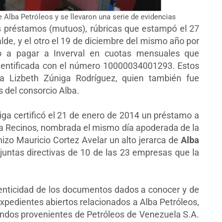
e Alba Petróleos y se llevaron una serie de evidencias
s préstamos (mutuos), rúbricas que estampó el 27
lde, y el otro el 19 de diciembre del mismo año por
ó a pagar a Inverval en cuotas mensuales que
entificada con el número 10000034001293. Estos
rza Lizbeth Zúniga Rodríguez, quien también fue
 del consorcio Alba.
ga certificó el 21 de enero de 2014 un préstamo a
lina Recinos, nombrada el mismo día apoderada de la
zo Mauricio Cortez Avelar un alto jerarca de
Alba
untas directivas de 10 de las 23 empresas que la
tenticidad de los documentos dados a conocer y de
pedientes abiertos relacionados a Alba Petróleos,
ndos provenientes de Petróleos de Venezuela S.A.