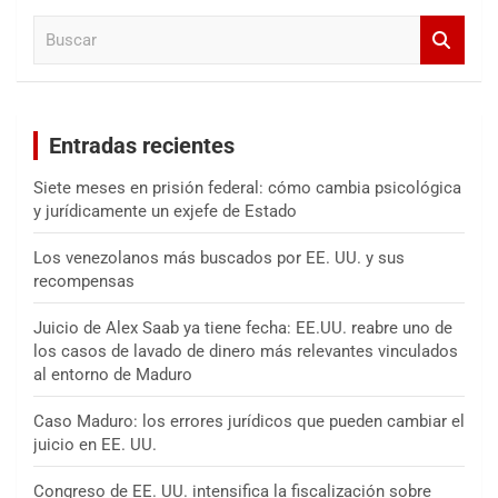
a
B
r
u
s
c
a
Entradas recientes
r
Siete meses en prisión federal: cómo cambia psicológica
y jurídicamente un exjefe de Estado
Los venezolanos más buscados por EE. UU. y sus
recompensas
Juicio de Alex Saab ya tiene fecha: EE.UU. reabre uno de
los casos de lavado de dinero más relevantes vinculados
al entorno de Maduro
Caso Maduro: los errores jurídicos que pueden cambiar el
juicio en EE. UU.
Congreso de EE. UU. intensifica la fiscalización sobre