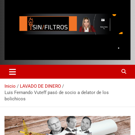
Inicio
LAVADO DE DINERO
Luis Fernando Vuteff pasó de socio a delator de los
bolichicos