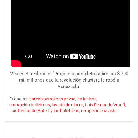
Vea en Sin Filtros el “Programa completo sobre los $ 700
mil millones que la revolución chavista le robó a
Venezuela”
Etiquetas:
barcos petroleros pdvsa
,
bolichicos
,
corrupción bolichicos
,
lavado de dinero
,
Luis Fernando Vuteff
,
Luis Fernando Vuteff y los bolichicos
,
orrupción chavista
Navegación