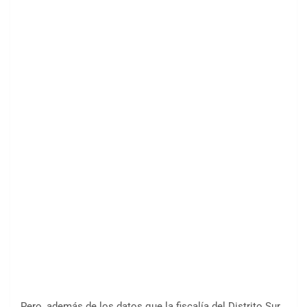
Pero, además de los datos que la fiscalía del Distrito Sur