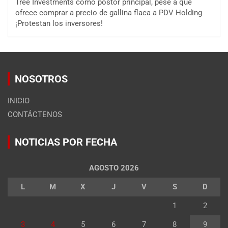
Tree Investments como postor principal, pese a que
ofrece comprar a precio de gallina flaca a PDV Holding
¡Protestan los inversores!
NOSOTROS
INICIO
CONTÁCTENOS
NOTICIAS POR FECHA
AGOSTO 2026
L
M
X
J
V
S
D
1
2
3
4
5
6
7
8
9