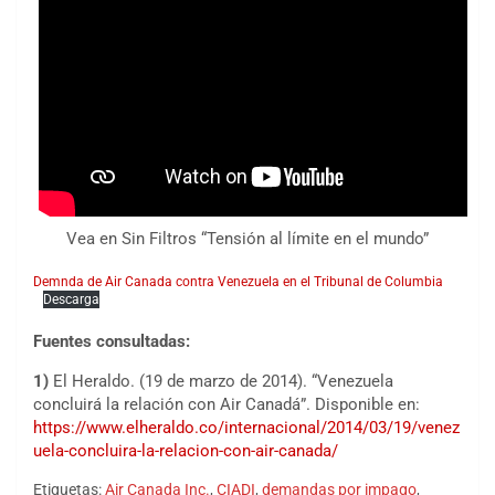
Vea en Sin Filtros “Tensión al límite en el mundo”
Demnda de Air Canada contra Venezuela en el Tribunal de Columbia
Descarga
Fuentes consultadas:
1)
El Heraldo. (19 de marzo de 2014). “Venezuela
concluirá la relación con Air Canadá”. Disponible en:
https://www.elheraldo.co/internacional/2014/03/19/venez
uela-concluira-la-relacion-con-air-canada/
Etiquetas:
Air Canada Inc.
,
CIADI
,
demandas por impago
,