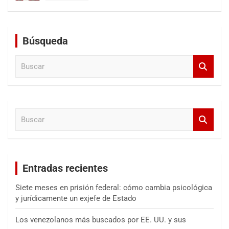
Búsqueda
B
u
s
c
a
B
r
u
s
c
a
Entradas recientes
r
Siete meses en prisión federal: cómo cambia psicológica
y jurídicamente un exjefe de Estado
Los venezolanos más buscados por EE. UU. y sus