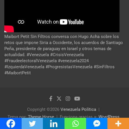
Maibort Petit Sin Filtros conversa con Hugo Acha sobre los
retos que impone Siria a Occidente, los acuerdos de Santiago
Peña, presidente de paraguay en Israel y otros temas de
actualidad. #Venezuela #CrisisVenezuela
#FraudeelectoralVenezuela #venezuela2024
#IzquierdaVenezuela #ProgresistasVenezuela #SinFiltros
#MaibortPetit
Copyright ©2026
Venezuela Política
Tema por:
Theme Horse
Funciona gracias a:
WordPress