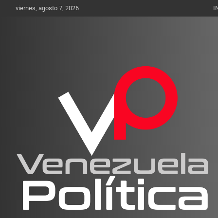
Saltar
viernes, agosto 7, 2026
I
al
contenido