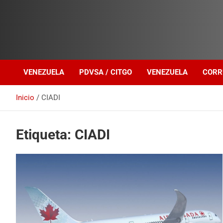
Investigación sobre Crimen Organizado Transnacional
Venezuela Política
VENEZUELA
PDVSA / CITGO
VENEZUELA
CORR
Inicio
CIADI
Etiqueta:
CIADI