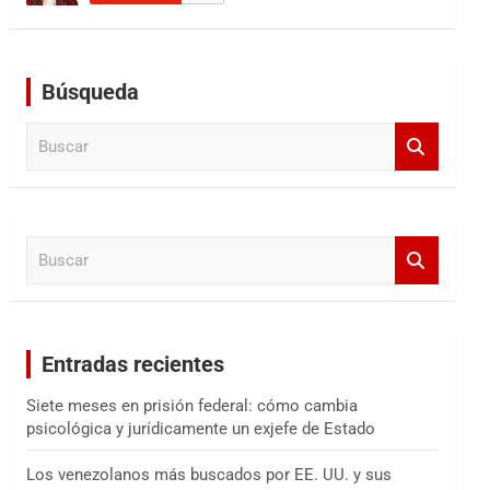
Búsqueda
B
u
s
c
a
B
r
u
s
c
a
Entradas recientes
r
Siete meses en prisión federal: cómo cambia
psicológica y jurídicamente un exjefe de Estado
Los venezolanos más buscados por EE. UU. y sus