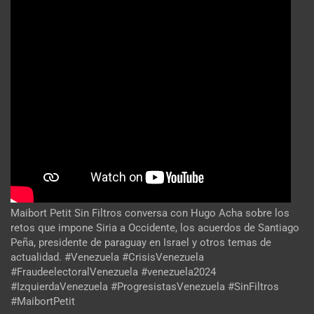
Maibort Petit Sin Filtros conversa con Hugo Acha sobre los
retos que impone Siria a Occidente, los acuerdos de Santiago
Peña, presidente de paraguay en Israel y otros temas de
actualidad. #Venezuela #CrisisVenezuela
#FraudeelectoralVenezuela #venezuela2024
#IzquierdaVenezuela #ProgresistasVenezuela #SinFiltros
#MaibortPetit