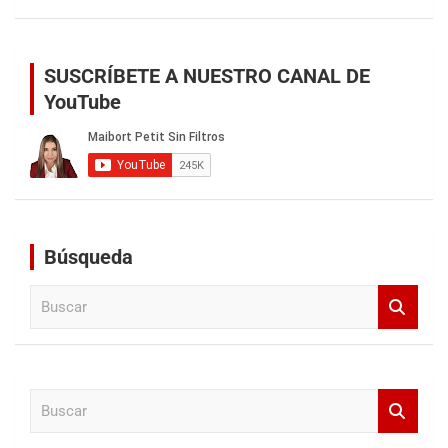
SUSCRÍBETE A NUESTRO CANAL DE
YouTube
Búsqueda
B
u
s
c
a
B
r
u
s