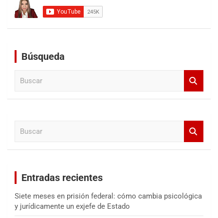
Búsqueda
B
u
s
c
a
B
r
u
s
c
a
Entradas recientes
r
Siete meses en prisión federal: cómo cambia psicológica
y jurídicamente un exjefe de Estado