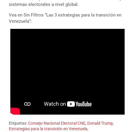
sistemas electorales a nivel global.
Vea en Sin Filtros “Las 3 estrategias para la transición en
Venezuela”:
Etiquetas:
Consejo Nacional Electoral CNE
,
Donald Trump
,
Estrategias para la transición en Venezuela
,