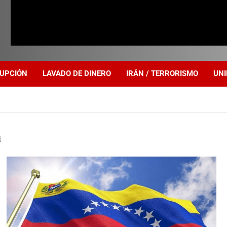
UPCIÓN
LAVADO DE DINERO
IRÁN / TERRORISMO
UNI
a