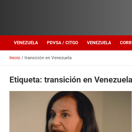
Investigación sobre Crimen Organizado Transnacional
Venezuela Política
VENEZUELA
PDVSA / CITGO
VENEZUELA
CORR
Inicio
transición en Venezuela
Etiqueta:
transición en Venezuel