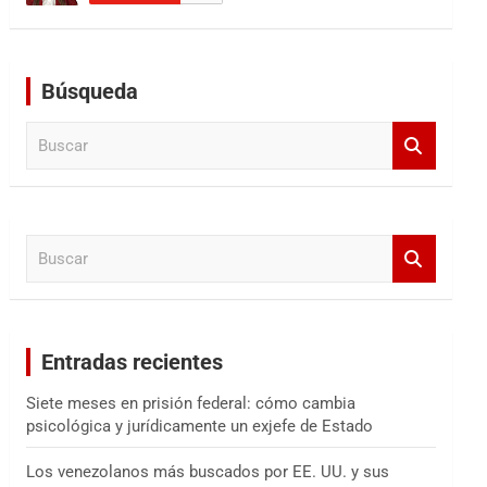
Búsqueda
B
u
s
c
a
B
r
u
s
c
a
Entradas recientes
r
Siete meses en prisión federal: cómo cambia
psicológica y jurídicamente un exjefe de Estado
Los venezolanos más buscados por EE. UU. y sus