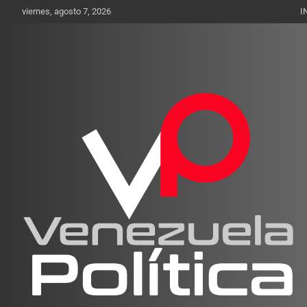
Saltar
viernes, agosto 7, 2026
I
al
contenido