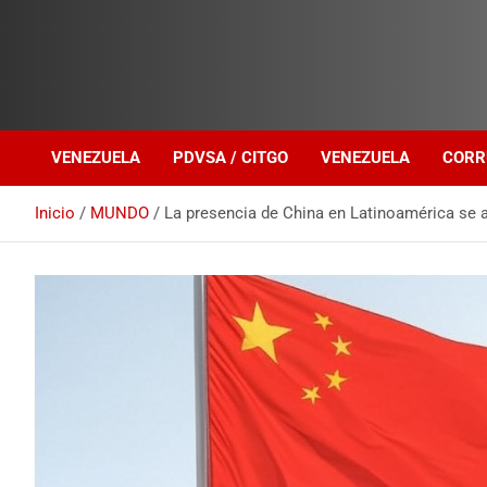
Investigación sobre Crimen Organizado Transnacional
Venezuela Política
VENEZUELA
PDVSA / CITGO
VENEZUELA
CORR
Inicio
MUNDO
La presencia de China en Latinoamérica se 