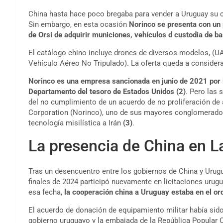
China hasta hace poco bregaba para vender a Uruguay su c
Sin embargo, en esta ocasión
Norinco se presenta con un p
de Orsi de adquirir municiones, vehículos d custodia de ba
El catálogo chino incluye drones de diversos modelos, (UA
Vehículo Aéreo No Tripulado). La oferta queda a considera
Norinco es una empresa sancionada en junio de 2021 por
Departamento del tesoro de Estados Unidos (2)
. Pero las
del no cumplimiento de un acuerdo de no proliferación de 
Corporation (Norinco), uno de sus mayores conglomerados i
tecnología misilística a Irán
(3)
.
La presencia de China en L
Tras un desencuentro entre los gobiernos de China y Urugu
finales de 2024 participó nuevamente en licitaciones urug
esa fecha,
la cooperación china a Uruguay estaba en el o
El acuerdo de donación de equipamiento militar había sido
gobierno uruguayo y la embajada de la República Popular