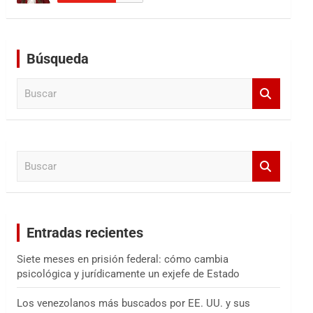
Búsqueda
B
u
s
c
a
B
r
u
s
c
a
Entradas recientes
r
Siete meses en prisión federal: cómo cambia
psicológica y jurídicamente un exjefe de Estado
Los venezolanos más buscados por EE. UU. y sus