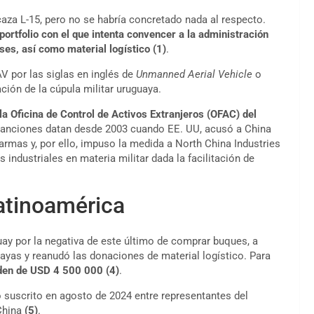
aza L-15, pero no se habría concretado nada al respecto.
ortfolio con el que intenta convencer a la administración
ses, así como material logístico (1)
.
V por las siglas en inglés de
Unmanned Aerial Vehicle
o
ción de la cúpula militar uruguaya.
 la
Oficina de Control de Activos Extranjeros (OFAC) del
 sanciones datan desde 2003 cuando EE. UU, acusó a China
armas y, por ello, impuso la medida a North China Industries
ndustriales en materia militar dada la facilitación de
atinoamérica
ay por la negativa de este último de comprar buques, a
uayas y reanudó las donaciones de material logístico. Para
rden de USD 4 500 000
(4)
.
 suscrito en agosto de 2024 entre representantes del
 China
(5)
.