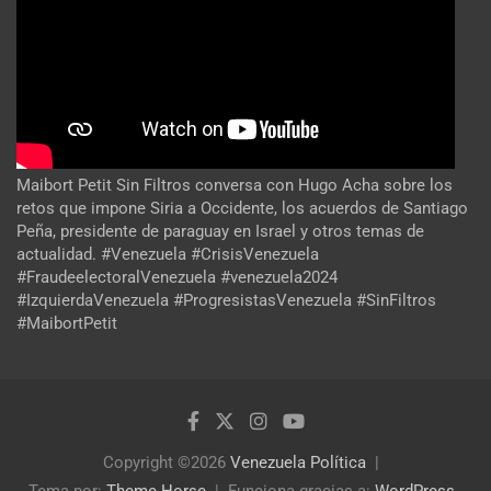
Maibort Petit Sin Filtros conversa con Hugo Acha sobre los
retos que impone Siria a Occidente, los acuerdos de Santiago
Peña, presidente de paraguay en Israel y otros temas de
actualidad. #Venezuela #CrisisVenezuela
#FraudeelectoralVenezuela #venezuela2024
#IzquierdaVenezuela #ProgresistasVenezuela #SinFiltros
#MaibortPetit
Copyright ©2026
Venezuela Política
Tema por:
Theme Horse
Funciona gracias a:
WordPress