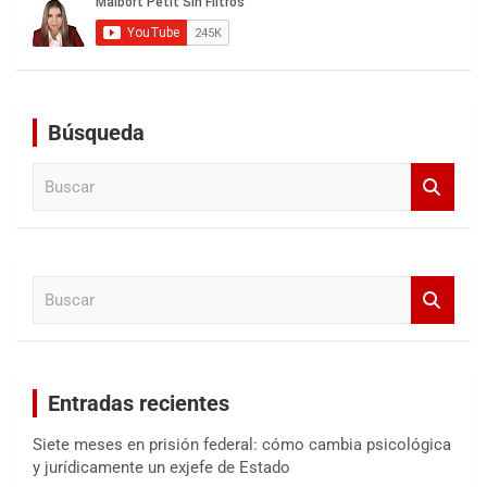
Búsqueda
B
u
s
c
a
B
r
u
s
c
a
Entradas recientes
r
Siete meses en prisión federal: cómo cambia psicológica
y jurídicamente un exjefe de Estado