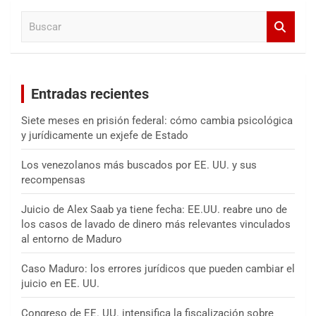
a
B
r
u
s
c
a
Entradas recientes
r
Siete meses en prisión federal: cómo cambia psicológica
y jurídicamente un exjefe de Estado
Los venezolanos más buscados por EE. UU. y sus
recompensas
Juicio de Alex Saab ya tiene fecha: EE.UU. reabre uno de
los casos de lavado de dinero más relevantes vinculados
al entorno de Maduro
Caso Maduro: los errores jurídicos que pueden cambiar el
juicio en EE. UU.
Congreso de EE. UU. intensifica la fiscalización sobre