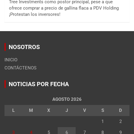
Tree Investments como postor principal, pese a que
ofrece comprar a precio de gallina flaca a PDV Holding
¡Protestan los inversores!
NOSOTROS
INICIO
CONTÁCTENOS
NOTICIAS POR FECHA
AGOSTO 2026
L
M
X
J
V
S
D
1
2
3
4
5
6
7
8
9