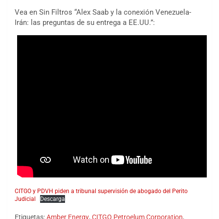
Vea en Sin Filtros “Alex Saab y la conexión Venezuela-
Irán: las preguntas de su entrega a EE.UU.”:
CITGO y PDVH piden a tribunal supervisión de abogado del Perito
Judicial
Descarga
Etiquetas:
Amber Energy
,
CITGO Petroelum Corporation
,