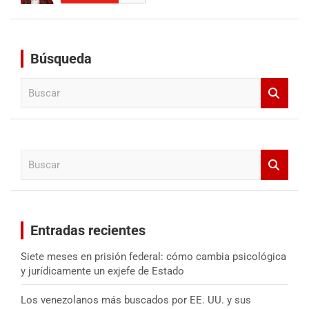
Búsqueda
B
u
s
c
a
B
r
u
s
c
a
Entradas recientes
r
Siete meses en prisión federal: cómo cambia psicológica
y jurídicamente un exjefe de Estado
Los venezolanos más buscados por EE. UU. y sus