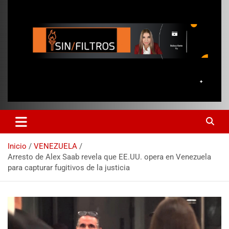
Inicio
VENEZUELA
Arresto de Alex Saab revela que EE.UU. opera en Venezuela
para capturar fugitivos de la justicia