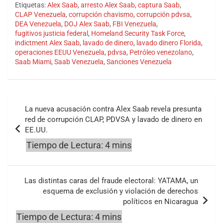
Etiquetas:
Alex Saab
,
arresto Alex Saab
,
captura Saab
,
CLAP Venezuela
,
corrupción chavismo
,
corrupción pdvsa
,
DEA Venezuela
,
DOJ Alex Saab
,
FBI Venezuela
,
fugitivos justicia federal
,
Homeland Security Task Force
,
indictment Alex Saab
,
lavado de dinero
,
lavado dinero Florida
,
operaciones EEUU Venezuela
,
pdvsa
,
Petróleo venezolano
,
Saab Miami
,
Saab Venezuela
,
Sanciones Venezuela
Navegación
La nueva acusación contra Alex Saab revela presunta
de
red de corrupción CLAP, PDVSA y lavado de dinero en
EE.UU.
entradas
Las distintas caras del fraude electoral: YATAMA, un
esquema de exclusión y violación de derechos
políticos en Nicaragua