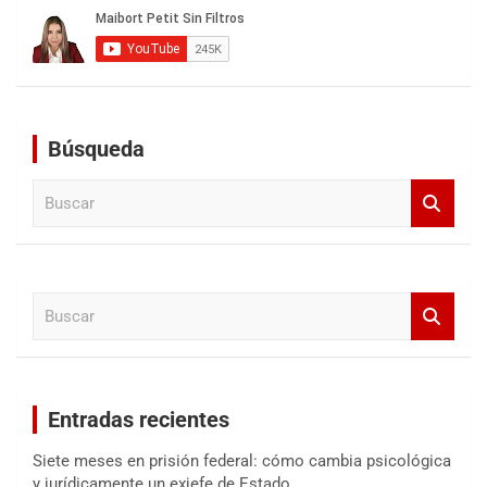
Búsqueda
B
u
s
c
a
B
r
u
s
c
a
Entradas recientes
r
Siete meses en prisión federal: cómo cambia psicológica
y jurídicamente un exjefe de Estado