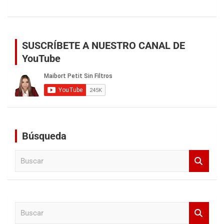
SUSCRÍBETE A NUESTRO CANAL DE
YouTube
Búsqueda
B
u
s
c
a
B
r
u