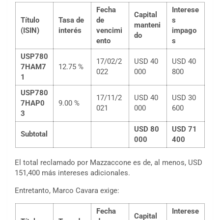
Fecha
Interese
Capital
Título
Tasa de
de
s
manteni
(ISIN)
interés
vencimi
impago
do
ento
s
USP780
17/02/2
USD 40
USD 40
7HAM7
12.75 %
022
000
800
1
USP780
17/11/2
USD 40
USD 30
7HAP0
9.00 %
021
000
600
3
USD 80
USD 71
Subtotal
000
400
El total reclamado por Mazzaccone es de, al menos, USD
151,400 más intereses adicionales.
Entretanto, Marco Cavara exige:
Fecha
Interese
Capital