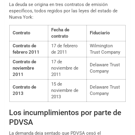
La deuda se origina en tres contratos de emisión
específicos, todos regidos por las leyes del estado de
Nueva York:
Fecha de
Contrato
Fiduciario
contrato
Contrato de
17 de febrero
Wilmington
febrero 2011
de 2011
Trust Company
Contrato de
17 de
Delaware Trust
noviembre
noviembre de
Company
2011
2011
15 de
Contrato de
Delaware Trust
noviembre de
2013
Company
2013
Los incumplimientos por parte de
PDVSA
La demanda deja sentado que PDVSA cesó el