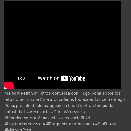
Maibort Petit Sin Filtros conversa con Hugo Acha sobre los
retos que impone Siria a Occidente, los acuerdos de Santiago
Peña, presidente de paraguay en Israel y otros temas de
actualidad. #Venezuela #CrisisVenezuela
#FraudeelectoralVenezuela #venezuela2024
#IzquierdaVenezuela #ProgresistasVenezuela #SinFiltros
#MaibortPetit