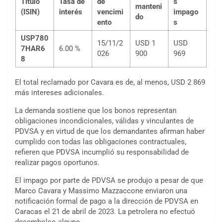
Título
Tasa de
de
s
manteni
(ISIN)
interés
vencimi
impago
do
ento
s
USP780
15/11/2
USD 1
USD
7HAR6
6.00 %
026
900
969
8
El total reclamado por Cavara es de, al menos, USD 2 869
más intereses adicionales.
La demanda sostiene que los bonos representan
obligaciones incondicionales, válidas y vinculantes de
PDVSA y en virtud de que los demandantes afirman haber
cumplido con todas las obligaciones contractuales,
refieren que PDVSA incumplió su responsabilidad de
realizar pagos oportunos.
El impago por parte de PDVSA se produjo a pesar de que
Marco Cavara y Massimo Mazzaccone enviaron una
notificación formal de pago a la dirección de PDVSA en
Caracas el 21 de abril de 2023. La petrolera no efectuó