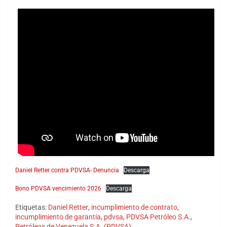
Daniel Retter contra PDVSA- Denuncia
Descarga
Bono PDVSA vencimiento 2026
Descarga
Etiquetas:
Daniel Retter
,
incumplimiento de contrato
,
incumplimiento de garantía
,
pdvsa
,
PDVSA Petróleo S.A.
,
Petróleos de Venezuela S.A. (PDVSA)
,