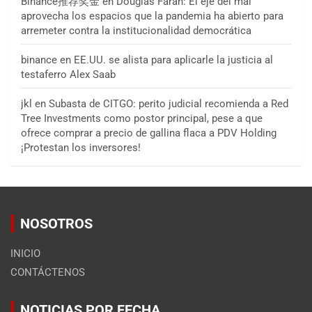
Binance推荐奖金
en
Douglas Farah: El eje del mal
aprovecha los espacios que la pandemia ha abierto para
arremeter contra la institucionalidad democrática
binance
en
EE.UU. se alista para aplicarle la justicia al
testaferro Alex Saab
jkl
en
Subasta de CITGO: perito judicial recomienda a Red
Tree Investments como postor principal, pese a que
ofrece comprar a precio de gallina flaca a PDV Holding
¡Protestan los inversores!
NOSOTROS
INICIO
CONTÁCTENOS
NOTICIAS POR FECHA