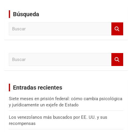
Búsqueda
B
u
s
c
a
B
r
u
s
c
a
Entradas recientes
r
Siete meses en prisión federal: cómo cambia psicológica
y jurídicamente un exjefe de Estado
Los venezolanos más buscados por EE. UU. y sus
recompensas