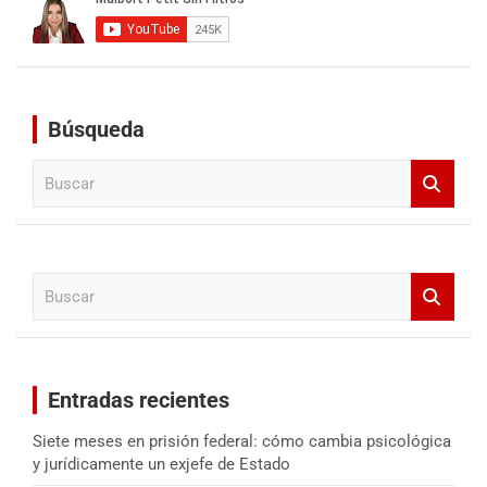
Búsqueda
B
u
s
c
a
B
r
u
s
c
a
Entradas recientes
r
Siete meses en prisión federal: cómo cambia psicológica
y jurídicamente un exjefe de Estado