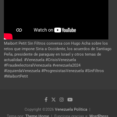
Maibort Petit Sin Filtros conversa con Hugo Acha sobre los
retos que impone Siria a Occidente, los acuerdos de Santiago
Peña, presidente de paraguay en Israel y otros temas de
actualidad. #Venezuela #CrisisVenezuela
#FraudeelectoralVenezuela #venezuela2024
#IzquierdaVenezuela #ProgresistasVenezuela #SinFiltros
#MaibortPetit
Copyright ©2026
Venezuela Política
Tema por:
Theme Horse
Funciona gracias a:
WordPress