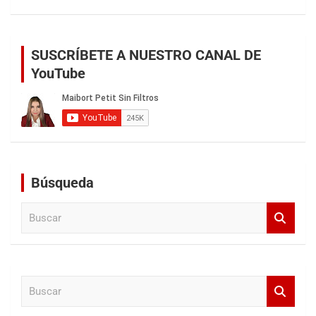
SUSCRÍBETE A NUESTRO CANAL DE
YouTube
Búsqueda
B
u
s
c
a
B
r
u
s