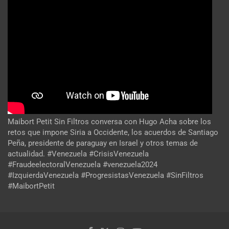
Maibort Petit Sin Filtros conversa con Hugo Acha sobre los
retos que impone Siria a Occidente, los acuerdos de Santiago
Peña, presidente de paraguay en Israel y otros temas de
actualidad. #Venezuela #CrisisVenezuela
#FraudeelectoralVenezuela #venezuela2024
#IzquierdaVenezuela #ProgresistasVenezuela #SinFiltros
#MaibortPetit