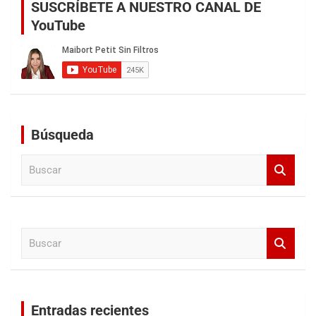
SUSCRÍBETE A NUESTRO CANAL DE
YouTube
Búsqueda
B
u
s
c
a
B
r
u
s
c
a
Entradas recientes
r