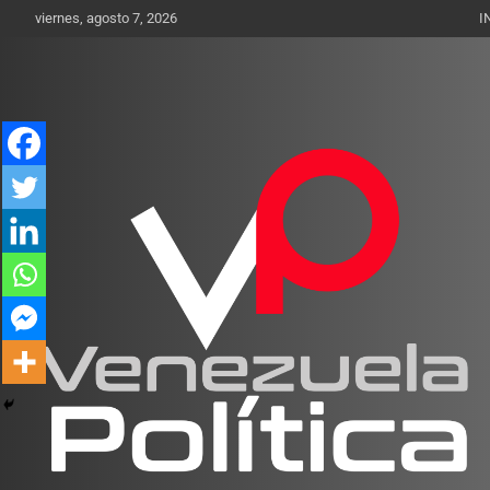
Saltar
viernes, agosto 7, 2026
I
al
contenido