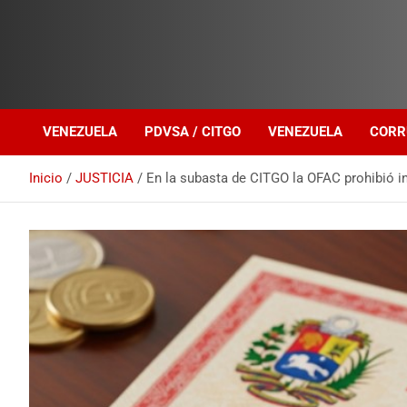
Investigación sobre Crimen Organizado Transnacional
Venezuela Política
VENEZUELA
PDVSA / CITGO
VENEZUELA
CORR
Inicio
JUSTICIA
En la subasta de CITGO la OFAC prohibió i