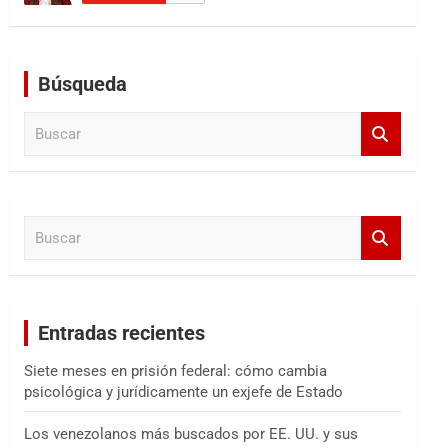
Búsqueda
B
u
s
c
a
B
r
u
s
c
a
Entradas recientes
r
Siete meses en prisión federal: cómo cambia
psicológica y jurídicamente un exjefe de Estado
Los venezolanos más buscados por EE. UU. y sus